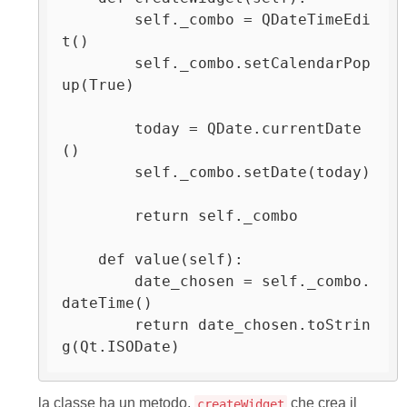
        self._combo = QDateTimeEdi
t()

        self._combo.setCalendarPop
up(True)

        today = QDate.currentDate
()

        self._combo.setDate(today)

        return self._combo

    def value(self):

        date_chosen = self._combo.
dateTime()

        return date_chosen.toStrin
g(Qt.ISODate)
la classe ha un metodo,
che crea il
createWidget