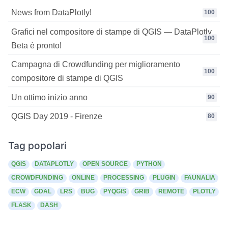
News from DataPlotly!
100
Grafici nel compositore di stampe di QGIS — DataPlotly
100
Beta è pronto!
Campagna di Crowdfunding per miglioramento
100
compositore di stampe di QGIS
Un ottimo inizio anno
90
QGIS Day 2019 - Firenze
80
Tag popolari
QGIS
DATAPLOTLY
OPEN SOURCE
PYTHON
CROWDFUNDING
ONLINE
PROCESSING
PLUGIN
FAUNALIA
ECW
GDAL
LRS
BUG
PYQGIS
GRIB
REMOTE
PLOTLY
FLASK
DASH