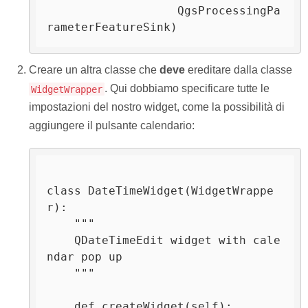
                   QgsProcessingPa
rameterFeatureSink)
Creare un altra classe che
deve
ereditare dalla classe
. Qui dobbiamo specificare tutte le
WidgetWrapper
impostazioni del nostro widget, come la possibilità di
aggiungere il pulsante calendario:
class DateTimeWidget(WidgetWrappe
r):

    """

    QDateTimeEdit widget with cale
ndar pop up

    """

    def createWidget(self):
