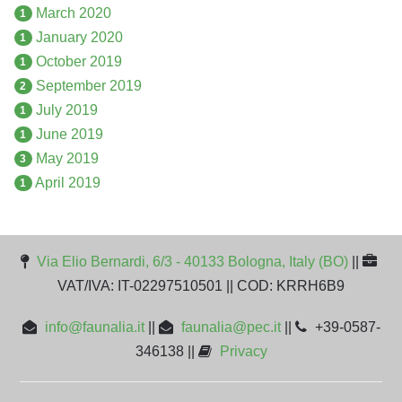
March 2020
1
January 2020
1
October 2019
1
September 2019
2
July 2019
1
June 2019
1
May 2019
3
April 2019
1
Via Elio Bernardi, 6/3 - 40133 Bologna, Italy (BO)
||
VAT/IVA: IT-02297510501 || COD: KRRH6B9
info@faunalia.it
||
faunalia@pec.it
||
+39-0587-
346138 ||
Privacy